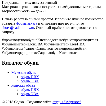
Подкладка — мех искусственный
Материал верха — кожа искусственная/суконные материалы
Морозостойкость — до -30
Начать работать с нами просто! Заполните нужное количество
товара в
форма заказа
и отправьте нам по эл почте
shoes@sadko-kmv.ru
. Оптовый прайс-лист отправляется по
запросу.
#производствообувивКисловодске #обувьотпроизводителя
#обувьизматериаловЭВА #обувьизматериаловПВХ
#обувьоптом #сапогиСадко #оптовыепродажиобуви
#обувноепредприятиеСадко #обувьКисловодск
Каталог обуви
Мужская обувь
обувь ПВХ
обувь ЭВА
Женская обувь
обувь ПВХ
обувь ЭВА
© 2018 Садко | Создание сайта
студия "Абрикос"