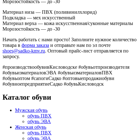
Морозостойкость — до -30
Материал низа — ПВХ (поливинилхлорид)
Подкладка — мех искусственный
Материал верха — кожа искусственная/суконные материалы
Морозостойкость — до -30
Начать работать с нами просто! Заполните нужное количество
товара в
форма заказа
и отправьте нам по эл почте
shoes@sadko-kmv.ru
. Оптовый прайс-лист отправляется по
запросу.
#производствообувивКисловодске #обувьотпроизводителя
#обувьизматериаловЭВА #обувьизматериаловПВХ
#обувьоптом #сапогиСадко #оптовыепродажиобуви
#обувноепредприятиеСадко #обувьКисловодск
Каталог обуви
Мужская обувь
обувь ПВХ
обувь ЭВА
Женская обувь
обувь ПВХ
обувь ЭВА