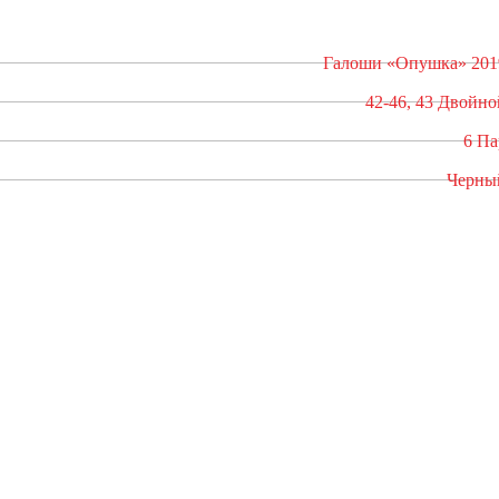
Галоши «Опушка» 201
42-46, 43 Двойно
6 Па
Черны