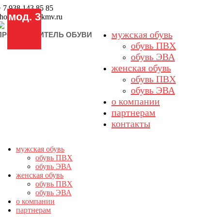
 7 938 143 85 85
мод. 3
shoes@sadko-kmv.ru
мужская обувь
ПРОИЗВОДИТЕЛЬ ОБУВИ
обувь ПВХ
обувь ЭВА
женская обувь
обувь ПВХ
обувь ЭВА
о компании
партнерам
контакты
мужская обувь
обувь ПВХ
обувь ЭВА
женская обувь
обувь ПВХ
обувь ЭВА
о компании
партнерам