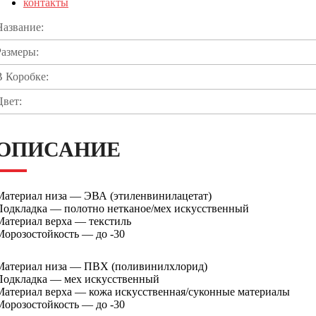
контакты
Название:
Размеры:
В Коробке:
Цвет:
ОПИСАНИЕ
Материал низа — ЭВА (этиленвинилацетат)
Подкладка — полотно нетканое/мех искусственный
Материал верха — текстиль
Морозостойкость — до -30
Материал низа — ПВХ (поливинилхлорид)
Подкладка — мех искусственный
Материал верха — кожа искусственная/суконные материалы
Морозостойкость — до -30